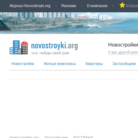
Журнал Novostroyki.org
Реклама
О компании
Избра
Новостройки
У вас другой рег
Новостройки
Жилые комплексы
Квартиры
Застройщики
Новостройки.орг
→
Застройщики
→
РУСГРАНД