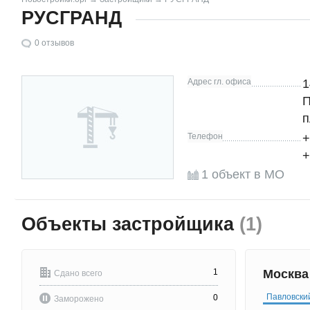
РУСГРАНД
0
отзывов
Адрес гл. офиса
1
П
п
Телефон
+
+
1 объект в МО
Объекты застройщика
(1)
1
Москв
Сдано всего
Павловски
0
Заморожено